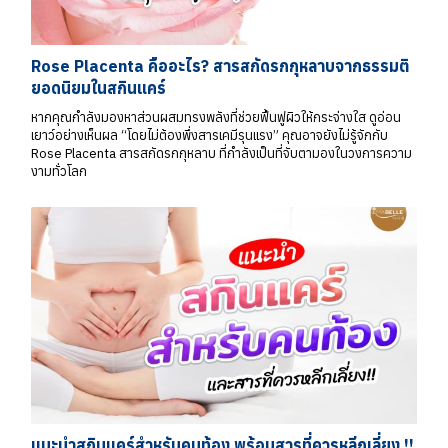
Rose Placenta คืออะไร? สารสกัดรกกุหลาบจากธรรมติ
ยอดนิยมในสกินแคร์
หากคุณกำลังมองหาส่วนผสมทรงพลังที่ช่วยฟื้นฟูผิวให้กระจ่างใส ดูอ่อน
เยาว์อย่างเห็นผล “โดยไม่ต้องพึ่งสารเคมีรุนแรง” คุณอาจยังไม่รู้จักกับ
Rose Placenta สารสกัดรกกุหลาบ ที่กำลังเป็นที่จับตามองในวงการความ
งามทั่วโลก
แนะนำสกินแคร์สำหรับคนท้อง พร้อมสารที่ควรหลีกเลี่ยง !!