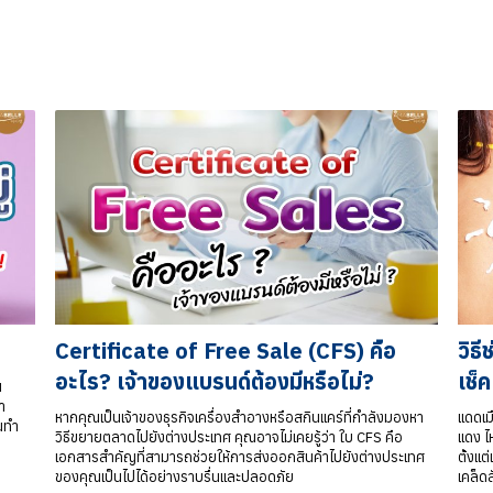
Certificate of Free Sale (CFS) คือ
วิธ
อะไร? เจ้าของแบรนด์ต้องมีหรือไม่?
เช็
น
ำ
หากคุณเป็นเจ้าของธุรกิจเครื่องสำอางหรือสกินแคร์ที่กำลังมองหา
แดดเม
้นทำ
วิธีขยายตลาดไปยังต่างประเทศ คุณอาจไม่เคยรู้ว่า ใบ CFS คือ
แดง ไห
เอกสารสำคัญที่สามารถช่วยให้การส่งออกสินค้าไปยังต่างประเทศ
ตั้งแ
ของคุณเป็นไปได้อย่างราบรื่นและปลอดภัย
เคล็ด