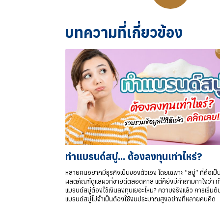
บทความที่เกี่ยวข้อง
ทำแบรนด์สบู่... ต้องลงทุนเท่าไหร่?
หลายคนอยากมีธุรกิจเป็นของตัวเอง โดยเฉพาะ “สบู่” ที่ถือเป็
ผลิตภัณฑ์ดูแลผิวที่ขายดีตลอดกาล แต่ก็ยังมีคำถามคาใจว่า ท
แบรนด์สบู่ต้องใช้เงินลงทุนเยอะไหม? ความจริงแล้ว การเริ่มต
แบรนด์สบู่ไม่จำเป็นต้องใช้งบประมาณสูงอย่างที่หลายคนคิด