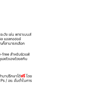
ระวัง เช่น พาราเบนส์
ิล แอลกอฮอล์
คุณก็สามารถเลือก
-free สำหรับผิวแพ้
ดูแลตัวเองด้วยสกิน
้ามาปรึกษาได้
ฟรี
โดย
Ps / อย. ขั้นต่ำในการ