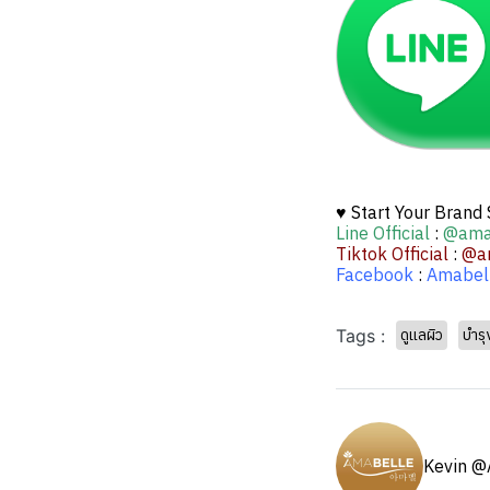
♥ Start Your Brand
Line Official
:
@ama
Tiktok Official
:
@a
Facebook
:
Amabell
Tags :
ดูแลผิว
บำรุ
Kevin @