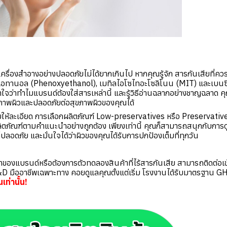
รื่องสำอางอย่างปลอดภัยไม่ได้ยากเกินไป หากคุณรู้จัก สารกันเสียที่ควร
ีเอทานอล (Phenoxyethanol), เมทิลไอโซไทอะโซลิโนน (MIT) และเบนซ
าใจว่าทำไมแบรนด์ต้องใส่สารเหล่านี้ และรู้วิธีอ่านฉลากอย่างชาญฉลาด 
สภาพผิวและปลอดภัยต่อสุขภาพผิวของคุณได้
ห้ละเอียด การเลือกผลิตภัณฑ์ Low-preservatives หรือ Preservative
ผลิตภัณฑ์ตามคำแนะนำอย่างถูกต้อง เพียงเท่านี้ คุณก็สามารถสนุกกับการ
่ปลอดภัย และมั่นใจได้ว่าผิวของคุณได้รับการปกป้องเต็มที่ทุกวัน
าของแบรนด์หรือต้องการตัวทดลองสินค้าที่ไร้สารกันเสีย สามารถติดต่อเข
ม R&D มืออาชีพเฉพาะทาง คอยดูแลคุณตั้งแต่เริ่ม โรงงานได้รับมาตรฐาน GH
เท่านั้น!