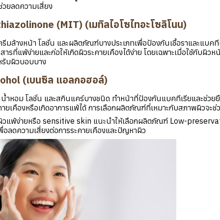
่วยลดความเสี่ยง
hiazolinone (MIT) (เมทิลไอโซไทอะโซลิโนน)
นครีมล้างหน้า โลชั่น และผลิตภัณฑ์บางประเภทเพื่อป้องกันเชื้อราและแบคที
ารที่แพ้ง่ายและก่อให้เกิดผิวระคายเคืองได้ง่าย โดยเฉพาะเมื่อใช้กับผิวหน้
ำหรับผิวบอบบาง
ohol (เบนซิล แอลกอฮอล์)
น้ำหอม โลชั่น และสกินแคร์บางชนิด ทำหน้าที่ป้องกันแบคทีเรียและช่วยย
ยเคืองหรือเกิดอาการแพ้ได้ การเลือกผลิตภัณฑ์ที่เหมาะกับสภาพผิวจะช่
มีผิวแพ้ง่ายหรือ sensitive skin แนะนำให้เลือกผลิตภัณฑ์ Low-preserva
พื่อลดความเสี่ยงต่อการระคายเคืองและปัญหาผิว