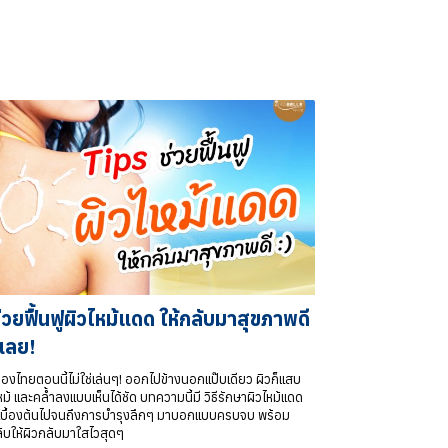
ีช่วยฟื้นฟูผิวไหม้แดด ให้กลับมาสุขภาพดี
คเลย!
ืองไทยตอนนี้ไม่ใช่เล่นๆ! ออกไปข้างนอกแป๊บเดียว ผิวก็แสบ
ม้ และคล้ำลงแบบเห็นได้ชัด บทความนี้มี วิธีรักษาผิวไหม้แดด
ต่เบื้องต้นไปจนถึงการบำรุงลึกๆ มาบอกแบบครบจบ พร้อม
ลับให้ผิวกลับมาใสไวสุดๆ