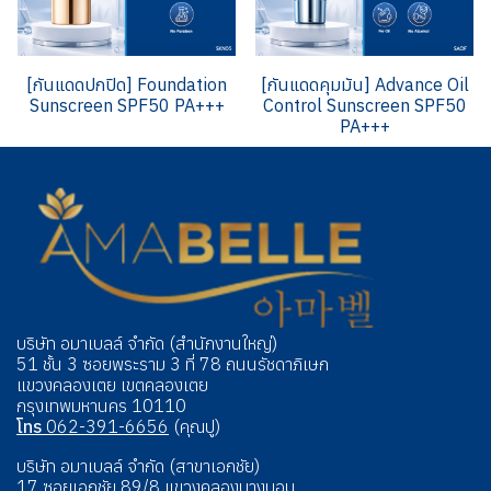
[กันแดดปกปิด] Foundation
[กันแดดคุมมัน] Advance Oil
Sunscreen SPF50 PA+++
Control Sunscreen SPF50
PA+++
บริษัท อมาเบลล์ จำกัด (สำนักงานใหญ่)
51 ชั้น 3 ซอยพระราม 3 ที่ 78 ถนนรัชดาภิเษก
แขวงคลองเตย เขตคลองเตย
กรุงเทพมหานคร 10110
โทร
062-391-6656
(คุณปู)
บริษัท อมาเบลล์ จำกัด (สาขาเอกชัย)
17 ซอยเอกชัย 89/8 แขวงคลองบางบอน