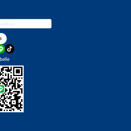
ร
elle