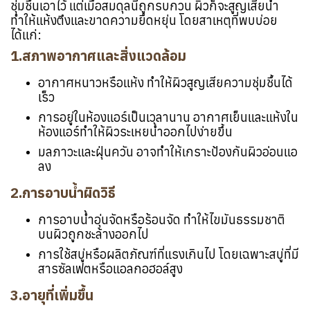
ชุ่มชื้นเอาไว้ แต่เมื่อสมดุลนี้ถูกรบกวน ผิวก็จะสูญเสียน้ำ
ทำให้แห้งตึงและขาดความยืดหยุ่น โดยสาเหตุที่พบบ่อย
ได้แก่:
1.สภาพอากาศและสิ่งแวดล้อม
อากาศหนาวหรือแห้ง ทำให้ผิวสูญเสียความชุ่มชื้นได้
เร็ว
การอยู่ในห้องแอร์เป็นเวลานาน อากาศเย็นและแห้งใน
ห้องแอร์ทำให้ผิวระเหยน้ำออกไปง่ายขึ้น
มลภาวะและฝุ่นควัน อาจทำให้เกราะป้องกันผิวอ่อนแอ
ลง
2.การอาบน้ำผิดวิธี
การอาบน้ำอุ่นจัดหรือร้อนจัด ทำให้ไขมันธรรมชาติ
บนผิวถูกชะล้างออกไป
การใช้สบู่หรือผลิตภัณฑ์ที่แรงเกินไป โดยเฉพาะสบู่ที่มี
สารซัลเฟตหรือแอลกอฮอล์สูง
3.อายุที่เพิ่มขึ้น